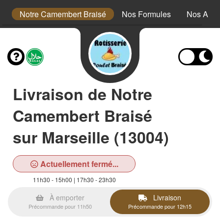
s
Notre Camembert Braisé
Nos Formules
Nos Acc
Livraison de Notre
Camembert Braisé
sur Marseille (13004)
Actuellement fermé...
11h30 - 15h00 | 17h30 - 23h30
À emporter
Livraison
Précommande pour 11h50
Précommande pour 12h15