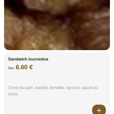
Sandwich tournedos
6.60 €
Dès
Choix du pain, salade, tomates, ognons, sauce au
choix.