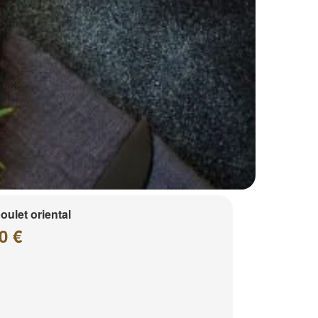
poulet oriental
0 €