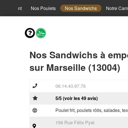
nus Enfant
Nos Poulets
Nos Sandwichs
Notre Cam
Nos Sandwichs à emp
sur Marseille (13004)
06.14.43.97.76
5/5 (voir les 49 avis)
Poulet frit, poulets rôtis, salades, te
156 Rue Félix Pyat