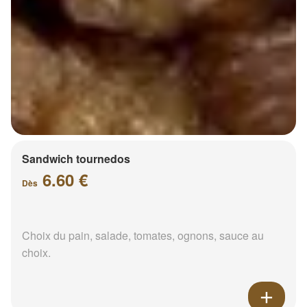
Sandwich tournedos
6.60 €
Dès
Choix du pain, salade, tomates, ognons, sauce au
choix.