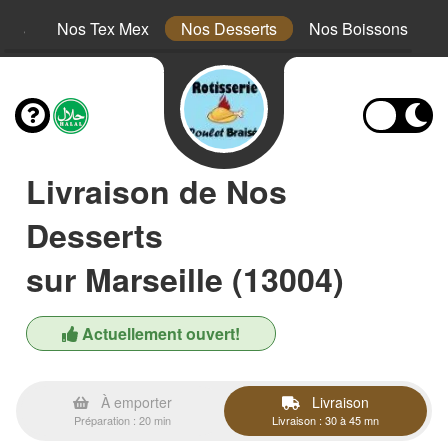
nts
Nos Tex Mex
Nos Desserts
Nos Boissons
Livraison de Nos
Desserts
sur Marseille (13004)
Actuellement ouvert!
À emporter
Livraison
Préparation : 20 min
Livraison : 30 à 45 mn