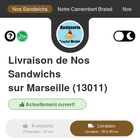
ts
Nos Sandwichs
Notre Camembert Braisé
Nos Fo
Livraison de Nos
Sandwichs
sur Marseille (13011)
Actuellement ouvert!
À emporter
Livraison
Préparation : 20 min
Livraison : 30 à 45 mn