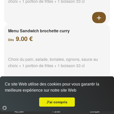
choix + 1 portion de frites + 1 boisson 33 cl
Menu Sandwich brochette curry
9.00 €
Dès
Choix du pain, salade, tomates, ognons, sauce au
choix + 1 portion de frites + 1 boisson 33 cl
Ce site Web utilise des cookies pour vous garantir la
meilleure expérience sur notre site Web
A Emporter sur Marseille 13011
Menu Sandwich brochette
paprika
J'ai compris
9.00 €
Dès
Accueil
Panier
Compte