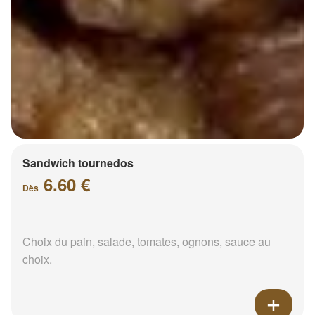
Sandwich tournedos
6.60 €
Dès
Choix du pain, salade, tomates, ognons, sauce au
choix.