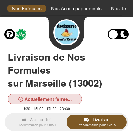
é
Nos Formules
Nos Accompagnements
Nos Tex 
Livraison de Nos
Formules
sur Marseille (13002)
Actuellement fermé...
11h30 - 15h00 | 17h30 - 23h30
À emporter
Livraison
Précommande pour 11h50
Précommande pour 12h15