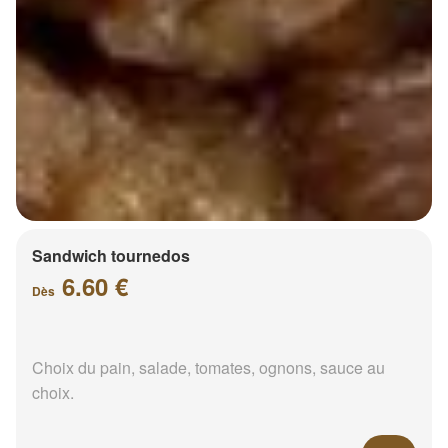
Sandwich tournedos
6.60 €
Dès
Choix du pain, salade, tomates, ognons, sauce au
choix.