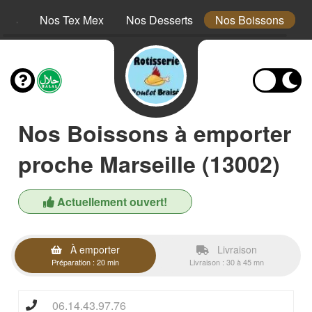
nts
Nos Tex Mex
Nos Desserts
Nos Boissons
Nos Boissons à emporter
proche Marseille (13002)
Actuellement ouvert!
À emporter
Livraison
Préparation : 20 min
Livraison : 30 à 45 mn
06.14.43.97.76