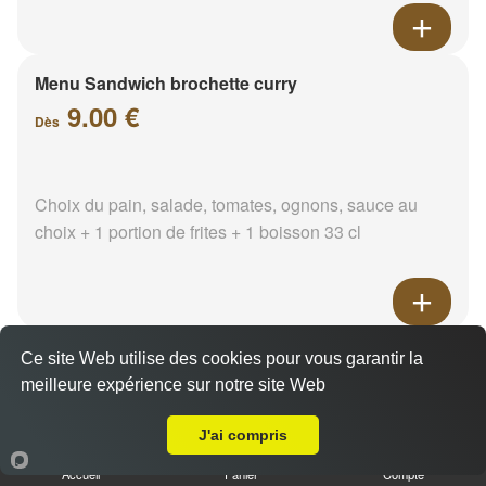
Menu Sandwich brochette curry
9.00 €
Dès
Choix du pain, salade, tomates, ognons, sauce au
choix + 1 portion de frites + 1 boisson 33 cl
Menu Sandwich brochette
Ce site Web utilise des cookies pour vous garantir la
paprika
meilleure expérience sur notre site Web
A Emporter sur Marseille 13002
9.00 €
Dès
J'ai compris
Accueil
Panier
Compte
Choix du pain, salade, tomates, ognons, sauce au