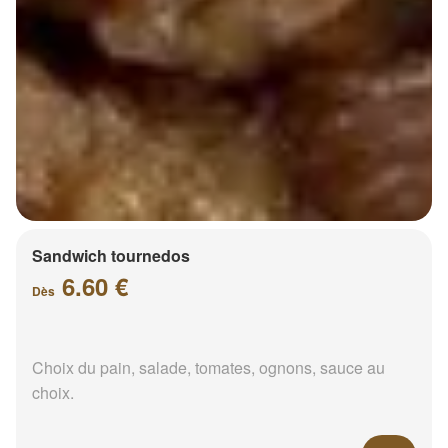
Sandwich tournedos
6.60 €
Dès
Choix du pain, salade, tomates, ognons, sauce au
choix.