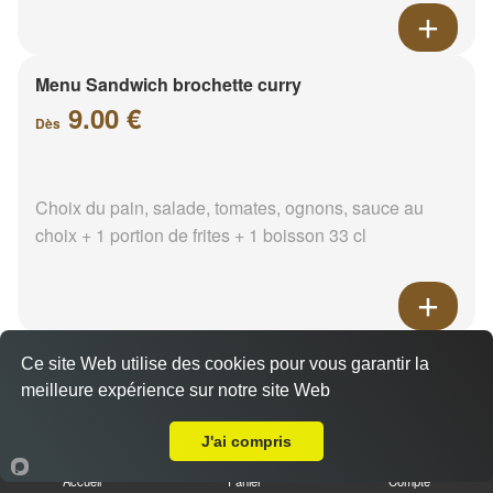
Menu Sandwich brochette curry
9.00 €
Dès
Choix du pain, salade, tomates, ognons, sauce au
choix + 1 portion de frites + 1 boisson 33 cl
Menu Sandwich brochette
Ce site Web utilise des cookies pour vous garantir la
paprika
meilleure expérience sur notre site Web
A Emporter sur Marseille 13009
9.00 €
Dès
J'ai compris
Accueil
Panier
Compte
Choix du pain, salade, tomates, ognons, sauce au