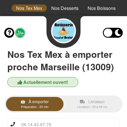
nts
Nos Tex Mex
Nos Desserts
Nos Boissons
Nos Tex Mex à emporter
proche Marseille (13009)
Actuellement ouvert!
À emporter
Livraison
Préparation : 20 min
Livraison : 30 à 45 mn
06.14.43.97.76