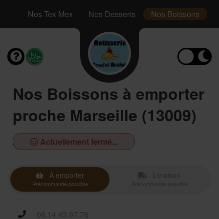
nts
Nos Tex Mex
Nos Desserts
Nos Boissons
Nos Boissons à emporter
proche Marseille (13009)
Actuellement fermé...
À emporter
Livraison
Précommande possible
Précommande possible
06.14.43.97.76