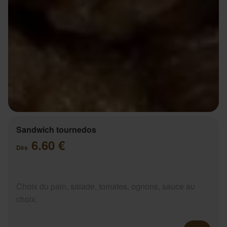
Sandwich tournedos
6.60 €
Dès
Choix du pain, salade, tomates, ognons, sauce au
choix.