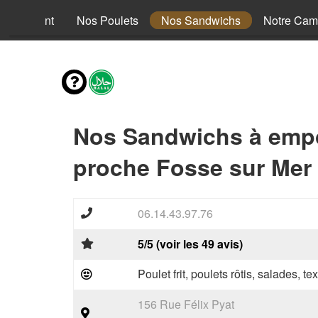
nus Enfant
Nos Poulets
Nos Sandwichs
Notre Cam
Nos Sandwichs à emp
proche Fosse sur Mer 
06.14.43.97.76
5/5 (voir les 49 avis)
Poulet frit, poulets rôtis, salades, te
156 Rue Félix Pyat