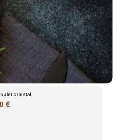
poulet oriental
0 €