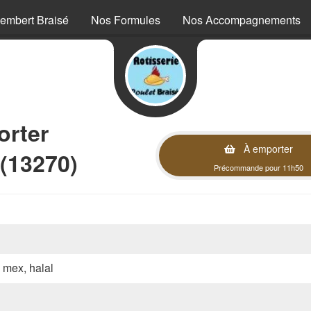
embert Braisé
Nos Formules
Nos Accompagnements
orter
À emporter
(13270)
Précommande pour 11h50
x mex, halal