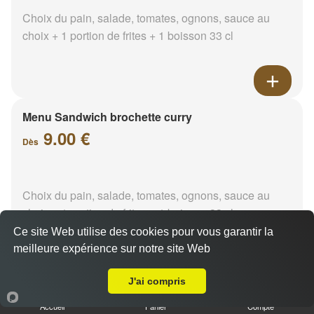
Choix du pain, salade, tomates, ognons, sauce au
choix + 1 portion de frites + 1 boisson 33 cl
Menu Sandwich brochette curry
9.00 €
Dès
Choix du pain, salade, tomates, ognons, sauce au
choix + 1 portion de frites + 1 boisson 33 cl
Ce site Web utilise des cookies pour vous garantir la
meilleure expérience sur notre site Web
A Emporter sur Fosse sur Mer
J'ai compris
Menu Sandwich brochette
Accueil
Panier
Compte
paprika