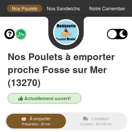
t
Nos Poulets
Nos Sandwichs
Notre Camembert Br
Nos Poulets à emporter
proche Fosse sur Mer
(13270)
Actuellement ouvert!
À emporter
Livraison
Préparation : 20 min
Livraison : 30 à 45 mn