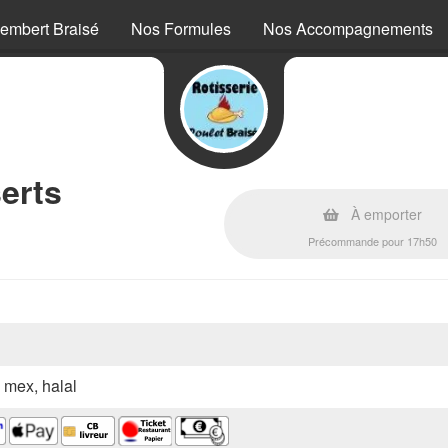
embert Braisé
Nos Formules
Nos Accompagnements
erts
À emporter
Précommande pour 17h50
x mex, halal