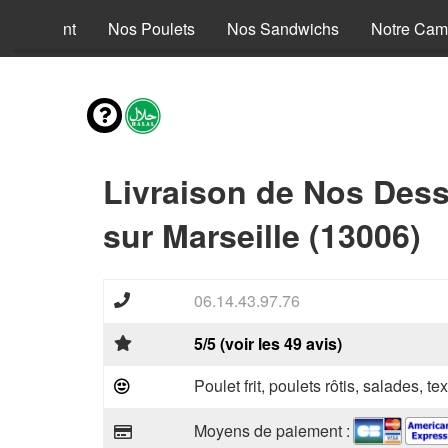
nus Enfant
Nos Poulets
Nos Sandwichs
Notre Cam
Livraison de Nos Dess
sur Marseille (13006)
06.14.43.97.76
5/5 (voir les 49 avis)
Poulet frit, poulets rôtis, salades, te
Moyens de paiement :