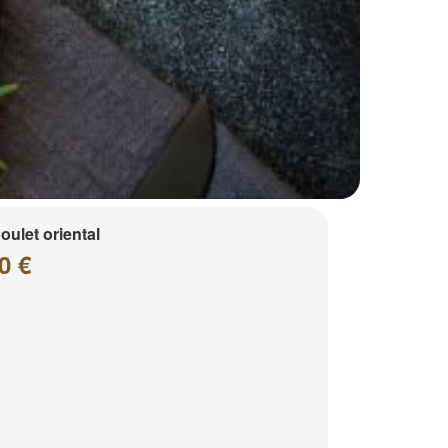
poulet oriental
0 €