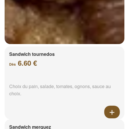
Sandwich tournedos
6.60 €
Dès
Choix du pain, salade, tomates, ognons, sauce au
choix.
Sandwich merguez