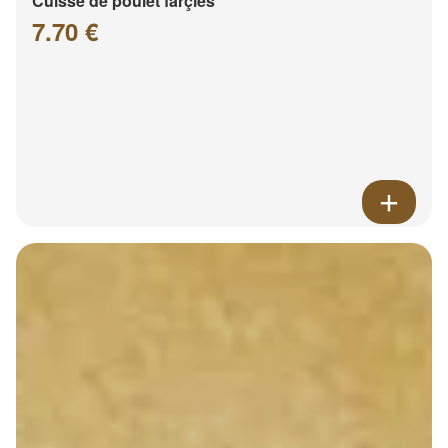
Cuisse de poulet farçies
7.70 €