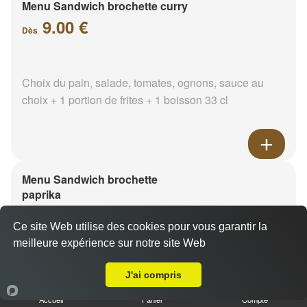
Menu Sandwich brochette curry
9.00 €
Dès
Choix du pain, salade, tomates, ognons, sauce au
choix + 1 portion de frites + 1 boisson 33 cl
Menu Sandwich brochette
paprika
9.00 €
Dès
Ce site Web utilise des cookies pour vous garantir la
meilleure expérience sur notre site Web
Livraison sur Marseille 13005
Choix du pain, salade, tomates, ognons, sauce au
choix + 1 portion de frites + 1 boisson 33 cl
J'ai compris
Accueil
Panier
Compte