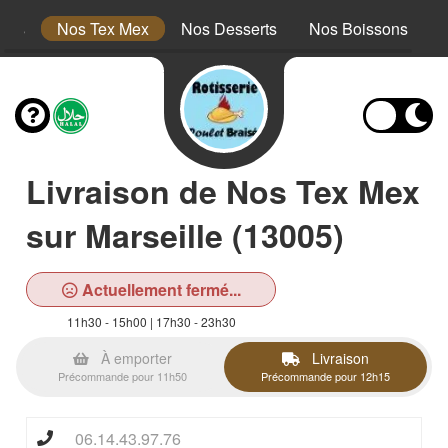
nts
Nos Tex Mex
Nos Desserts
Nos Boissons
Livraison de Nos Tex Mex
sur Marseille (13005)
Actuellement fermé...
11h30 - 15h00 | 17h30 - 23h30
À emporter
Livraison
Précommande pour 11h50
Précommande pour 12h15
06.14.43.97.76