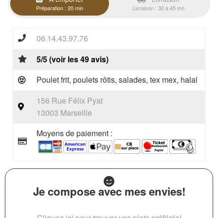
Préparation : 20 min
Livraison : 30 à 45 mn
06.14.43.97.76
5/5 (voir les 49 avis)
Poulet frit, poulets rôtis, salades, tex mex, halal
156 Rue Félix Pyat
13003 Marseille
Moyens de paiement :
Je compose avec mes envies!
Cliquez ici pour trouver vos plats préférés!