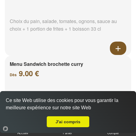
Choix du pain, salade, tomates, ognons, sauce au
choix + 1 portion de frites + 1 boisson 33 cl
Menu Sandwich brochette curry
9.00 €
Dès
Choix du pain, salade, tomates, ognons, sauce au
Ce site Web utilise des cookies pour vous garantir la
choix + 1 portion de frites + 1 boisson 33 cl
meilleure expérience sur notre site Web
A Emporter sur Septèmes les vallons
J'ai compris
Accueil
Panier
Compte