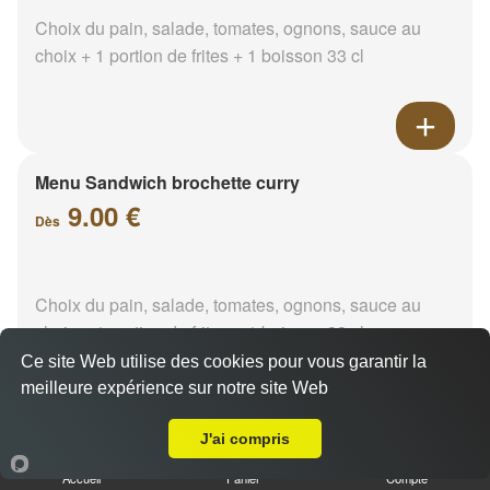
Choix du pain, salade, tomates, ognons, sauce au
choix + 1 portion de frites + 1 boisson 33 cl
Menu Sandwich brochette curry
9.00 €
Dès
Choix du pain, salade, tomates, ognons, sauce au
choix + 1 portion de frites + 1 boisson 33 cl
Ce site Web utilise des cookies pour vous garantir la
meilleure expérience sur notre site Web
A Emporter sur Saint Zacharie
J'ai compris
Menu Sandwich brochette
Accueil
Panier
Compte
paprika