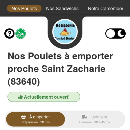
t
Nos Poulets
Nos Sandwichs
Notre Camembert Br
Nos Poulets à emporter
proche Saint Zacharie
(83640)
Actuellement ouvert!
À emporter
Livraison
Préparation : 20 min
Livraison : 30 à 45 mn