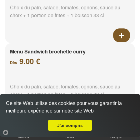
Choix du pain, salade, tomates, ognons, sauce au
choix + 1 portion de frites + 1 boisson 33 cl
Menu Sandwich brochette curry
9.00 €
Dès
Choix du pain, salade, tomates, ognons, sauce au
choix + 1 portion de frites + 1 boisson 33 cl
Ce site Web utilise des cookies pour vous garantir la
meilleure expérience sur notre site Web
A Emporter sur Port de Bouc
J'ai compris
Menu Sandwich brochette
paprika
Accueil
Panier
Compte