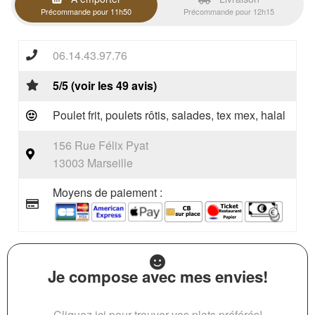
Précommande pour 11h50
Précommande pour 12h15
06.14.43.97.76
5/5 (voir les 49 avis)
Poulet frit, poulets rôtis, salades, tex mex, halal
156 Rue Félix Pyat
13003 Marseille
Moyens de paiement :
Je compose avec mes envies!
Cliquez ici pour trouver vos plats préférés!