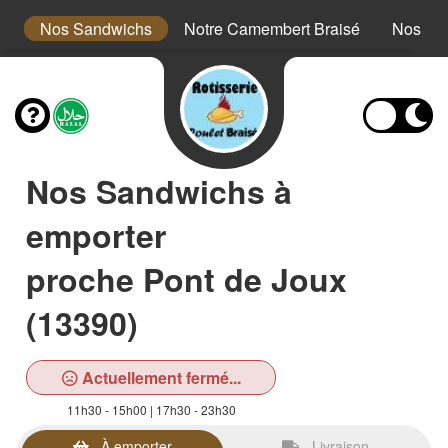
ts
Nos Sandwichs
Notre Camembert Braisé
Nos Fo
Nos Sandwichs à
emporter
proche Pont de Joux
(13390)
Actuellement fermé...
11h30 - 15h00 | 17h30 - 23h30
À emporter
Livraison