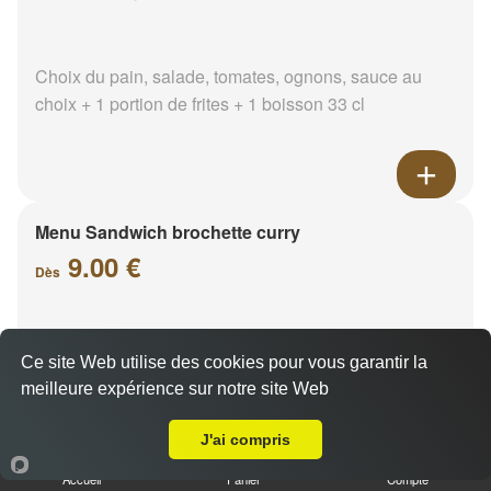
Choix du pain, salade, tomates, ognons, sauce au
choix + 1 portion de frites + 1 boisson 33 cl
Menu Sandwich brochette curry
9.00 €
Dès
Choix du pain, salade, tomates, ognons, sauce au
Ce site Web utilise des cookies pour vous garantir la
choix + 1 portion de frites + 1 boisson 33 cl
meilleure expérience sur notre site Web
A Emporter sur Pont de Joux
J'ai compris
Accueil
Panier
Compte