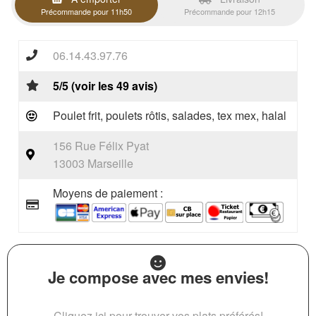
Précommande pour 11h50
Précommande pour 12h15
06.14.43.97.76
5/5 (voir les 49 avis)
Poulet frit, poulets rôtis, salades, tex mex, halal
156 Rue Félix Pyat
13003 Marseille
Moyens de paiement :
Je compose avec mes envies!
Cliquez ici pour trouver vos plats préférés!