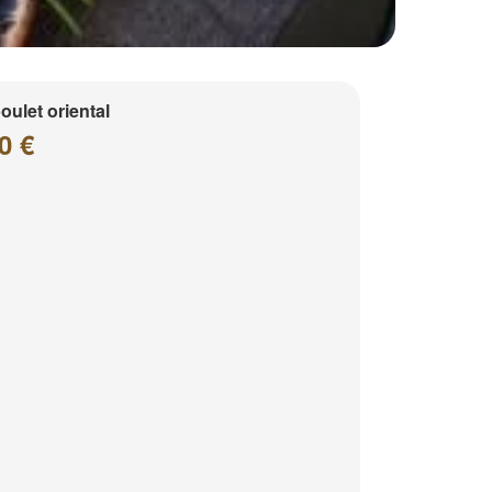
poulet oriental
0 €