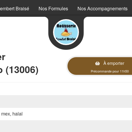
embert Braisé
Nos Formules
Nos Accompagnements
er
À emporter
o (13006)
Précommande pour 11h50
x mex, halal