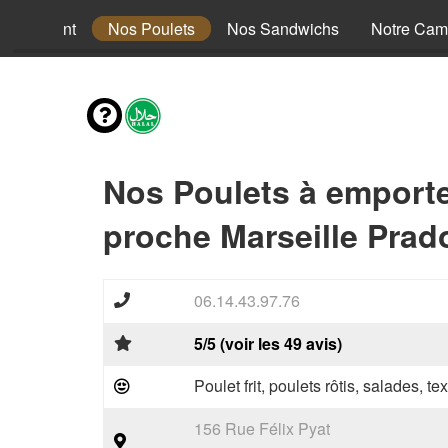
nus Enfant
Nos Poulets
Nos Sandwichs
Notre Cam
Nos Poulets à emport
proche Marseille Prad
06.14.43.97.76
5/5 (voir les 49 avis)
Poulet frit, poulets rôtis, salades, te
156 Rue Félix Pyat