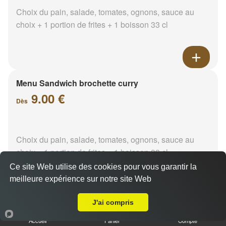
Choix du pain, salade, tomates, ognons, sauce au
choix + 1 portion de frites + 1 boisson 33 cl
Menu Sandwich brochette curry
9.00 €
Dès
Choix du pain, salade, tomates, ognons, sauce au
choix + 1 portion de frites + 1 boisson 33 cl
Ce site Web utilise des cookies pour vous garantir la
meilleure expérience sur notre site Web
A Emporter sur La Destrousse
J'ai compris
Menu Sandwich brochette
paprika
Accueil
Panier
Compte