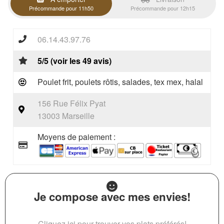
Précommande pour 11h50
Précommande pour 12h15
06.14.43.97.76
5/5 (voir les 49 avis)
Poulet frit, poulets rôtis, salades, tex mex, halal
156 Rue Félix Pyat
13003 Marseille
Moyens de paiement :
Je compose avec mes envies!
Cliquez ici pour trouver vos plats préférés!