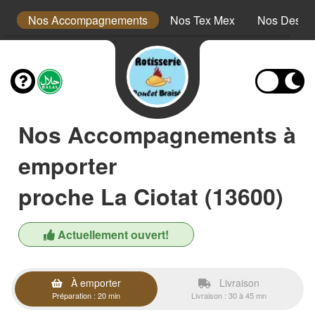
s
Nos Accompagnements
Nos Tex Mex
Nos Desser
Nos Accompagnements à
emporter
proche La Ciotat (13600)
Actuellement ouvert!
À emporter
Livraison
Préparation : 20 min
Livraison : 30 à 45 mn