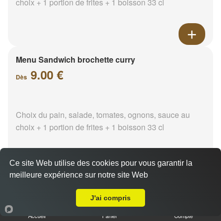
choix + 1 portion de frites + 1 boisson 33 cl
Menu Sandwich brochette curry
9.00 €
Dès
Choix du pain, salade, tomates, ognons, sauce au
choix + 1 portion de frites + 1 boisson 33 cl
Ce site Web utilise des cookies pour vous garantir la
meilleure expérience sur notre site Web
A Emporter sur La Ciotat
Menu Sandwich brochette
paprika
J'ai compris
9.00 €
Dès
Accueil
Panier
Compte