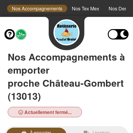
s
Nos Accompagnements
Nos Tex Mex
Nos Desser
Nos Accompagnements à
emporter
proche Château-Gombert
(13013)
Actuellement fermé...
À emporter
Livraison