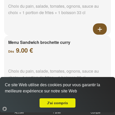
Choix du pain, salade, tomates, ognons, sauce au
choix + 1 portion de frites + 1 boisson 33 cl
Menu Sandwich brochette curry
9.00 €
Dès
Choix du pain, salade, tomates, ognons, sauce au
choix + 1 portion de frites + 1 boisson 33 cl
Ce site Web utilise des cookies pour vous garantir la
meilleure expérience sur notre site Web
A Emporter sur Château-Gombert
J'ai compris
Menu Sandwich brochette
paprika
Accueil
Panier
Compte