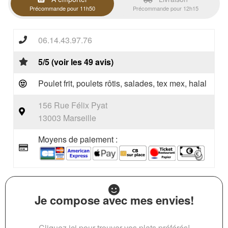
Précommande pour 11h50
Précommande pour 12h15
06.14.43.97.76
5/5 (voir les 49 avis)
Poulet frit, poulets rôtis, salades, tex mex, halal
156 Rue Félix Pyat
13003 Marseille
Moyens de paiement :
Je compose avec mes envies!
Cliquez ici pour trouver vos plats préférés!