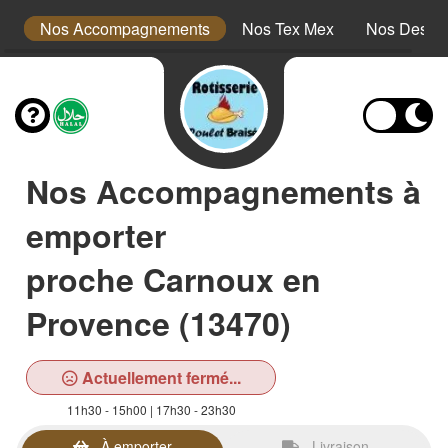
s
Nos Accompagnements
Nos Tex Mex
Nos Desser
Nos Accompagnements à
emporter
proche Carnoux en
Provence (13470)
Actuellement fermé...
11h30 - 15h00 | 17h30 - 23h30
À emporter
Livraison