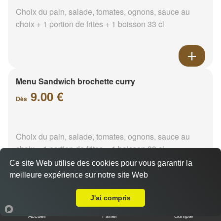
Choix du pain, salade, tomates, ognons, sauce au
choix + 1 portion de frites + 1 boisson 33 cl
Menu Sandwich brochette curry
9.00 €
Dès
Choix du pain, salade, tomates, ognons, sauce au
choix + 1 portion de frites + 1 boisson 33 cl
Ce site Web utilise des cookies pour vous garantir la
meilleure expérience sur notre site Web
A Emporter sur Carnoux en Provence
J'ai compris
Menu Sandwich brochette
paprika
Accueil
Panier
Compte