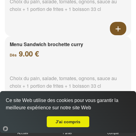
Choix du pain, salade, tomates, ognons, sauce au
choix + 1 portion de frites + 1 boisson 33 cl
Menu Sandwich brochette curry
9.00 €
Dès
Choix du pain, salade, tomates, ognons, sauce au
choix + 1 portion de frites + 1 boisson 33 cl
Ce site Web utilise des cookies pour vous garantir la
meilleure expérience sur notre site Web
A Emporter sur Auriol
Menu Sandwich brochette
J'ai compris
paprika
Accueil
Panier
Compte