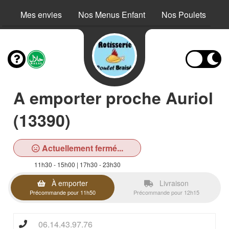
Mes envies
Nos Menus Enfant
Nos Poulets
N
A emporter proche Auriol
(13390)
Actuellement fermé...
11h30 - 15h00 | 17h30 - 23h30
À emporter
Livraison
Précommande pour 11h50
Précommande pour 12h15
06.14.43.97.76